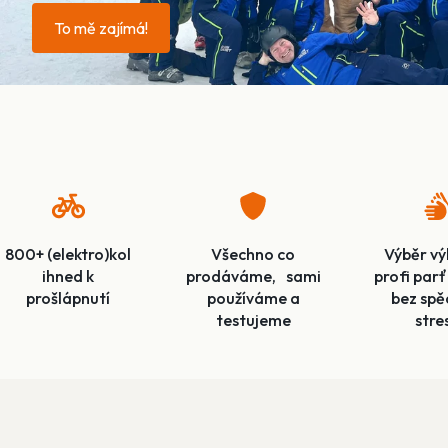
To mě zajímá!
800+ (elektro)kol
Všechno co
Výběr vý
ihned k
prodáváme, sami
profi pa
prošlápnutí
používáme a
bez spě
testujeme
stre