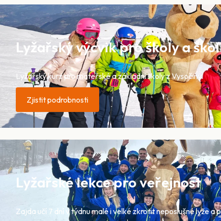
Lyžařský výcvik pro školy a ško
Lyžařský kurz pro mateřské a základní školy z Vysočiny.
Zjistit podrobnosti
Lyžařské lekce pro veřejnost
Zajda učí 7 dní v týdnu malé i velké zkrotit neposlušné lyže a 