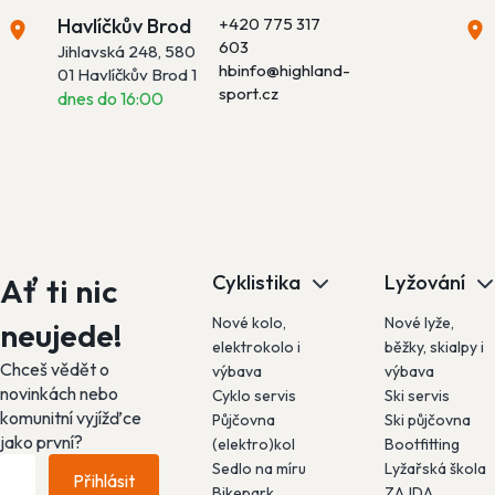
Havlíčkův Brod
+420 775 317
603
Jihlavská 248, 580
hbinfo@highland-
01 Havlíčkův Brod 1
sport.cz
dnes do 16:00
Cyklistika
Lyžování
Ať ti nic
Nové kolo,
Nové lyže,
neujede!
elektrokolo i
běžky, skialpy i
Chceš vědět o
výbava
výbava
novinkách nebo
Cyklo servis
Ski servis
komunitní vyjížďce
Půjčovna
Ski půjčovna
jako první?
(elektro)kol
Bootfitting
Sedlo na míru
Lyžařská škola
Přihlásit
Bikepark
ZAJDA